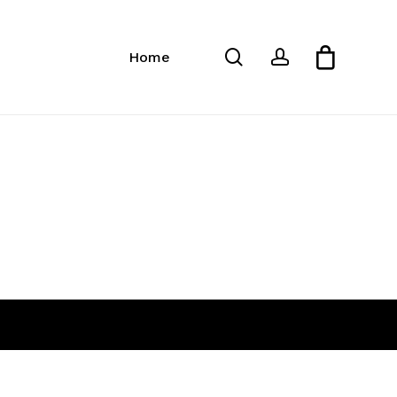
Close
Cart
search
account
Home