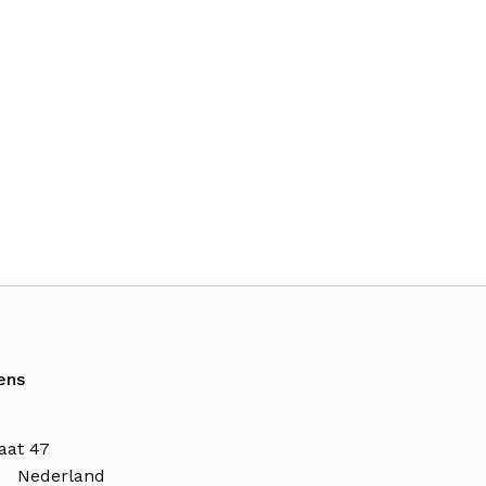
ens
aat 47
n Nederland