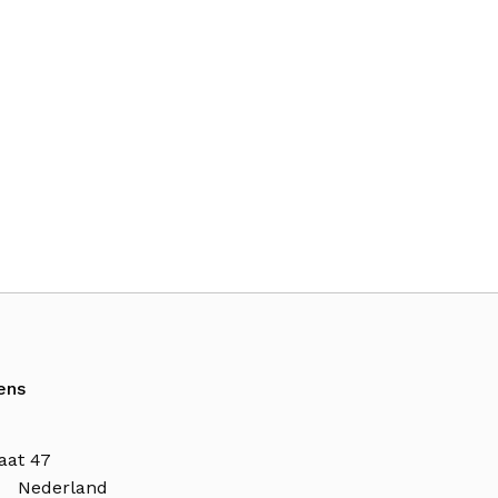
ens
aat 47
n Nederland