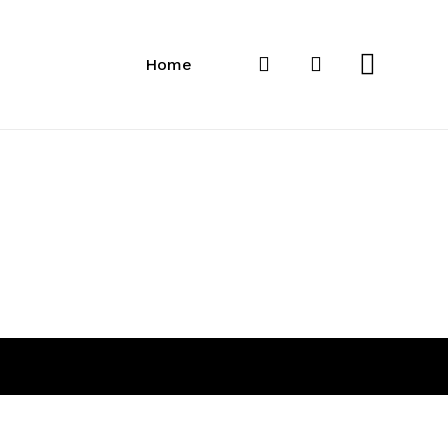
Close
Cart
search
account
Home