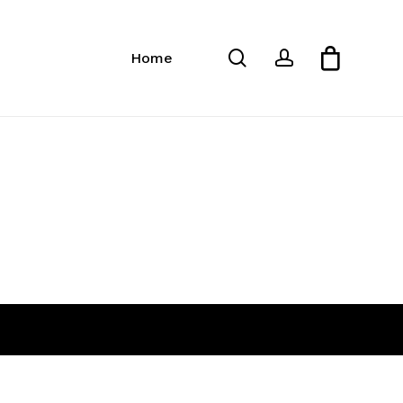
Close
Cart
search
account
Home