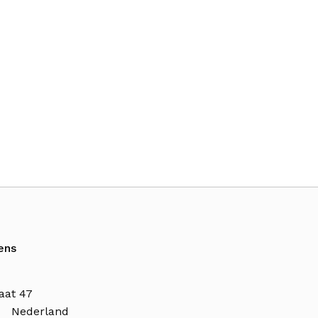
ens
aat 47
n Nederland