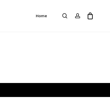
Close
Cart
search
account
Home