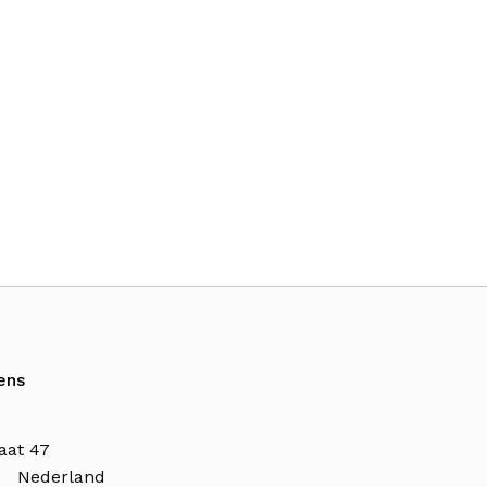
ens
aat 47
n Nederland