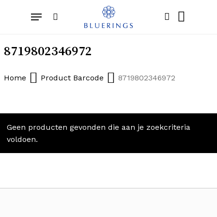
Skip
Menu
to
search
account
Close
Cart
Cart
main
content
8719802346972
Home
Product Barcode
8719802346972
Geen producten gevonden die aan je zoekcriteria
voldoen.