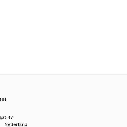
ens
aat 47
n Nederland