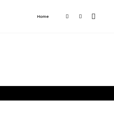
Close
Cart
search
account
Home