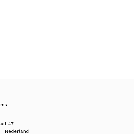
ens
aat 47
n Nederland