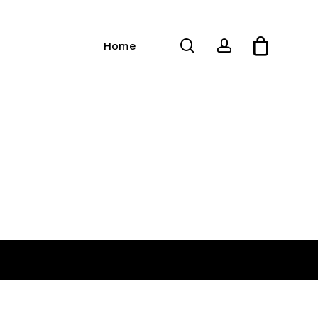
Close
Cart
search
account
Home