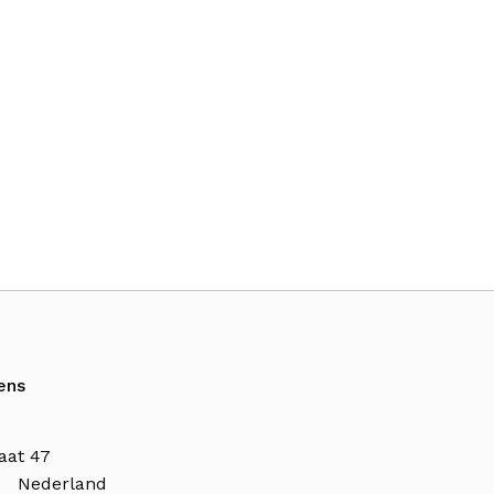
ens
aat 47
n Nederland