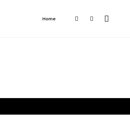
Close
Cart
search
account
Home