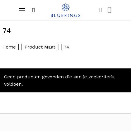
Skip
Menu
to
search
account
Close
Cart
Cart
main
content
74
Home
Product Maat
74
Geen producten gevonden die aan je zoekcriteria
voldoen.