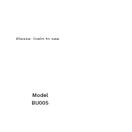
Please, login to see
prices and buy
Model
BU005