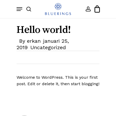
Skip
Menu
to
search
account
Close
Cart
Cart
main
content
Hello world!
By
erkan
januari 25,
2019
Uncategorized
Welcome to WordPress. This is your first
post. Edit or delete it, then start blogging!