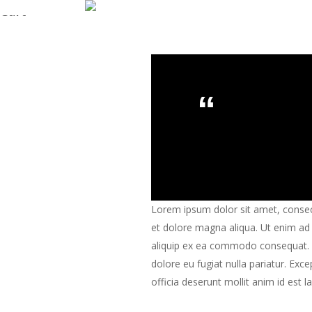
Skip
Cart
to
Close
main
Cart
content
Dolmen Funiture Collecti
Lorem ipsum dolor sit amet, consect
et dolore magna aliqua. Ut enim ad 
aliquip ex ea commodo consequat. Du
dolore eu fugiat nulla pariatur. Exc
officia deserunt mollit anim id est 