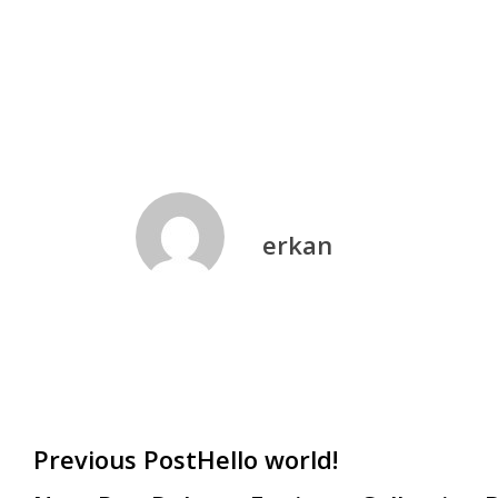
Formatting
Html
Markup
erkan
Previous Post
Hello world!