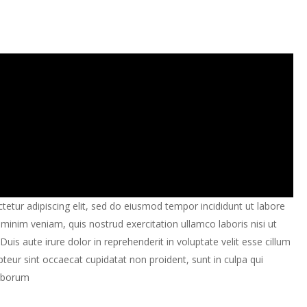
on By O Studio
etur adipiscing elit, sed do eiusmod tempor incididunt ut labore
minim veniam, quis nostrud exercitation ullamco laboris nisi ut
is aute irure dolor in reprehenderit in voluptate velit esse cillum
epteur sint occaecat cupidatat non proident, sunt in culpa qui
laborum